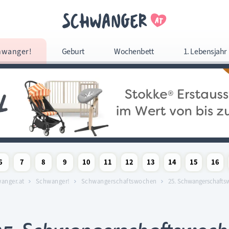
Navigation überspringe
hwanger!
Geburt
Wochenbett
1. Lebensjahr
Navigation
überspringen
6
7
8
9
10
11
12
13
14
15
16
woche
chaftswoche
angerschaftswoche
Schwangerschaftswoche
Schwangerschaftswoche
Schwangerschaftswoche
Schwangerschaftswoche
Schwangerschaftswoche
Schwangerschaftswoche
Schwangerschaftswoche
Schwangerschaftswoc
Schwangerschaf
Schwange
Sc
anger.at
Schwanger!
Schwangerschaftswochen
25. Schwangerschafts