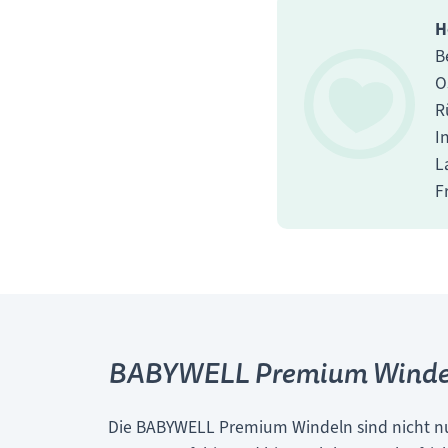
H
B
O
R
I
L
F
BABYWELL Premium Winde
Die BABYWELL Premium Windeln sind nicht nu