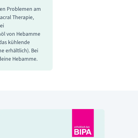
rsen Problemen am
cral Therapie,
ei
inöl von Hebamme
das kühlende
 erhältlich). Bei
deine Hebamme.