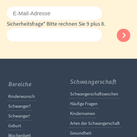
E-
Mail-
Pflichtfeld
Sicherheitsfrage
*
Bitte rechnen Sie 9 plus 8.
Adresse
Schwangerschaft
Bereiche
Navigation überspringe
Schwangerschaftswochen
Navigation überspringen
Kinderwunsch
Häufige Fragen
Schwanger?
Kindernamen
Schwanger!
Arten der Schwangerschaft
Geburt
Gesundheit
Wochenbett