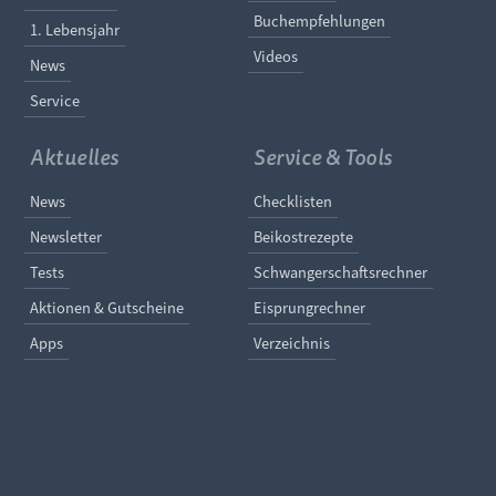
Buchempfehlungen
1. Lebensjahr
Videos
News
Service
Aktuelles
Service & Tools
Navigation überspringen
Navigation überspringe
News
Checklisten
Newsletter
Beikostrezepte
Tests
Schwangerschaftsrechner
Aktionen & Gutscheine
Eisprungrechner
Apps
Verzeichnis