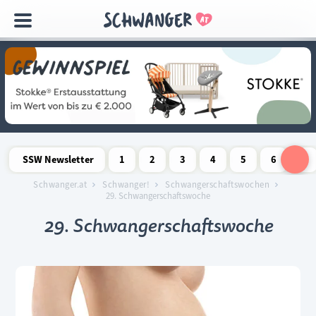
Navigation
überspringen
SSW Newsletter
1
2
3
4
5
6
7
Schwangerschaftswoche
Schwangerschaftswoche
Schwangerschaftswoche
Schwangerschaftswoche
Schwangerschaftswoche
Schwangerschaftswo
Schwangersch
Schwang
S
Schwanger.at
Schwanger!
Schwangerschaftswochen
29. Schwangerschaftswoche
29. Schwangerschaftswoche