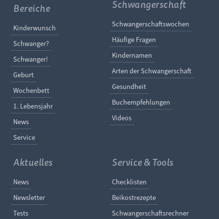
Schwangerschaft
Bereiche
Navigation überspringe
Schwangerschaftswochen
Navigation überspringen
Kinderwunsch
Häufige Fragen
Schwanger?
Kindernamen
Schwanger!
Arten der Schwangerschaft
Geburt
Gesundheit
Wochenbett
Buchempfehlungen
1. Lebensjahr
Videos
News
Service
Aktuelles
Service & Tools
Navigation überspringen
Navigation überspringe
News
Checklisten
Newsletter
Beikostrezepte
Tests
Schwangerschaftsrechner