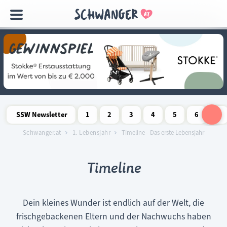
Navigation
überspringen
SSW Newsletter
1
2
3
4
5
6
7
Schwangerschaftswoche
Schwangerschaftswoche
Schwangerschaftswoche
Schwangerschaftswoche
Schwangerschaftswoche
Schwangerschaftswo
Schwangersch
Schwang
S
Schwanger.at
1. Lebensjahr
Timeline - Das erste Lebensjahr
Timeline
Dein kleines Wunder ist endlich auf der Welt, die
frischgebackenen Eltern und der Nachwuchs haben