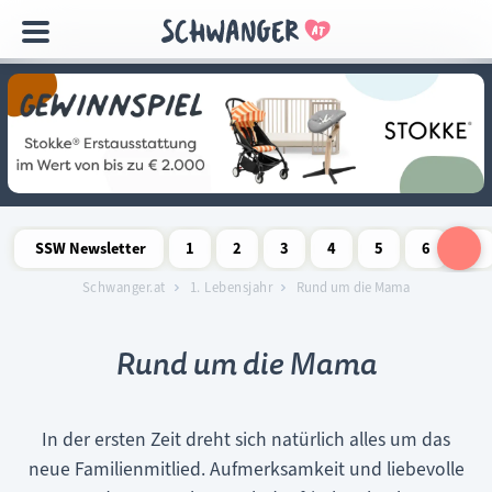
Navigation
überspringen
SSW Newsletter
1
2
3
4
5
6
7
Schwangerschaftswoche
Schwangerschaftswoche
Schwangerschaftswoche
Schwangerschaftswoche
Schwangerschaftswoche
Schwangerschaftswo
Schwangersch
Schwang
S
Schwanger.at
1. Lebensjahr
Rund um die Mama
Rund um die Mama
In der ersten Zeit dreht sich natürlich alles um das
neue Familienmitlied. Aufmerksamkeit und liebevolle