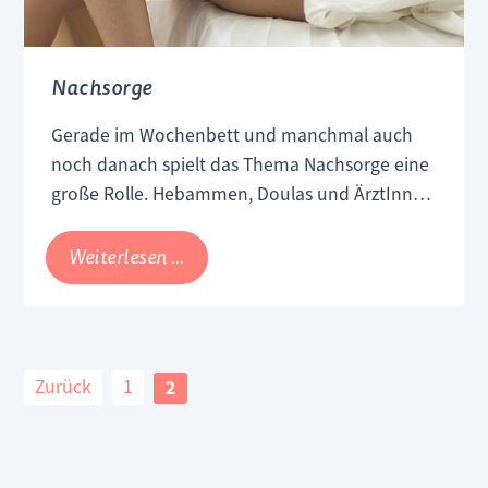
Nachsorge
Gerade im Wochenbett und manchmal auch
noch danach spielt das Thema Nachsorge eine
große Rolle. Hebammen, Doulas und ÄrztInnen
sind im Rahmen dessen bemüht, die
Jungfamilie so gut wie möglich zu unterstützen
Nachsorge
Weiterlesen …
und die Mütter bei etwaigen Problemen (z.B.
Stillprobleme, Schmerzen) zu beraten.
Zurück
1
2