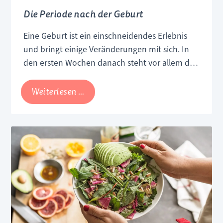
erfährst du bei uns. Außerdem stellen wir dir
Die Periode nach der Geburt
die beliebtesten Workouts für Mama & Baby
vor.
Eine Geburt ist ein einschneidendes Erlebnis
und bringt einige Veränderungen mit sich. In
den ersten Wochen danach steht vor allem das
Kind im Lebensmittelpunkt der
frischgebackenen Eltern. Doch auch der Körper
Die
Weiterlesen …
der Mutter braucht viel Aufmerksamkeit und
Periode
Zeit, damit er sich erholen kann.
nach
der
Geburt