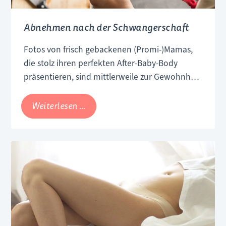
Abnehmen nach der Schwangerschaft
Fotos von frisch gebackenen (Promi-)Mamas,
die stolz ihren perfekten After-Baby-Body
präsentieren, sind mittlerweile zur Gewohnheit
geworden. Innerhalb weniger Wochen nach
der Geburt sind sie schlanker als noch vor der
Abnehmen
Weiterlesen …
Schwangerschaft und das angeblich
nach
vollkommen mühelos.
Warum es gesünder ist,
der
die Kilos langsam purzeln zu lassen und was
Schwangerschaft
du beim Abnehmen beachten solltest – wir
haben ein paar Tipps.