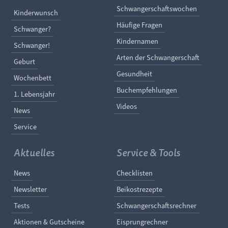
Navigation überspringe
Schwangerschaftswochen
Navigation überspringen
Kinderwunsch
Häufige Fragen
Schwanger?
Kindernamen
Schwanger!
Arten der Schwangerschaft
Geburt
Gesundheit
Wochenbett
Buchempfehlungen
1. Lebensjahr
Videos
News
Service
Aktuelles
Service & Tools
Navigation überspringen
Navigation überspringe
News
Checklisten
Newsletter
Beikostrezepte
Tests
Schwangerschaftsrechner
Aktionen & Gutscheine
Eisprungrechner