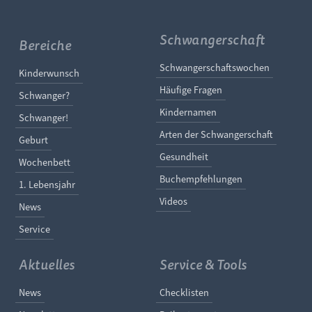
Schwangerschaft
Bereiche
Navigation überspringe
Schwangerschaftswochen
Navigation überspringen
Kinderwunsch
Häufige Fragen
Schwanger?
Kindernamen
Schwanger!
Arten der Schwangerschaft
Geburt
Gesundheit
Wochenbett
Buchempfehlungen
1. Lebensjahr
Videos
News
Service
Aktuelles
Service & Tools
Navigation überspringen
Navigation überspringe
News
Checklisten