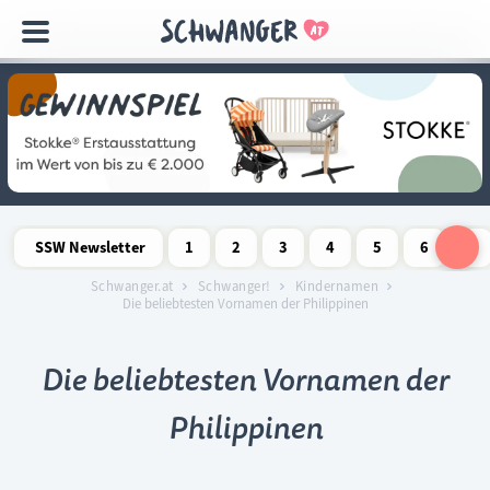
Navigation
überspringen
SSW Newsletter
1
2
3
4
5
6
7
Schwangerschaftswoche
Schwangerschaftswoche
Schwangerschaftswoche
Schwangerschaftswoche
Schwangerschaftswoche
Schwangerschaftswo
Schwangersch
Schwang
S
Schwanger.at
Schwanger!
Kindernamen
Die beliebtesten Vornamen der Philippinen
Die beliebtesten Vornamen der
Philippinen