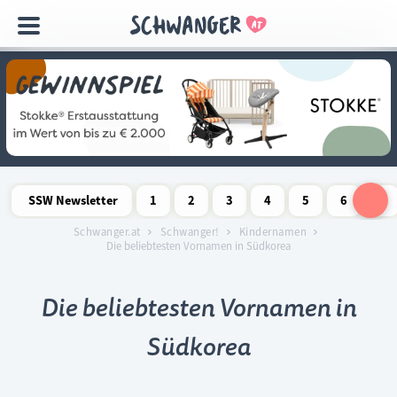
Navigation
überspringen
SSW Newsletter
1
2
3
4
5
6
7
Schwangerschaftswoche
Schwangerschaftswoche
Schwangerschaftswoche
Schwangerschaftswoche
Schwangerschaftswoche
Schwangerschaftswo
Schwangersch
Schwang
S
Schwanger.at
Schwanger!
Kindernamen
Die beliebtesten Vornamen in Südkorea
Die beliebtesten Vornamen in
Südkorea