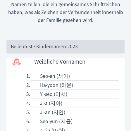
Namen teilen, die ein gemeinsames Schriftzeichen
haben, was als Zeichen der Verbundenheit innerhalb
der Familie gesehen wird.
Beliebteste Kindernamen 2023
Weibliche Vornamen
Seo-ah (서아)
Ha-yoon (하윤)
Yi-seo (이서)
Ji-a (지아)
Ji-an (지안)
Seo-yun (서윤)
A-rin (아린)