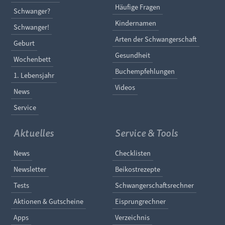
Häufige Fragen
Schwanger?
Kindernamen
Schwanger!
Arten der Schwangerschaft
Geburt
Gesundheit
Wochenbett
Buchempfehlungen
1. Lebensjahr
Videos
News
Service
Aktuelles
Service & Tools
Navigation überspringen
Navigation überspringe
News
Checklisten
Newsletter
Beikostrezepte
Tests
Schwangerschaftsrechner
Aktionen & Gutscheine
Eisprungrechner
Apps
Verzeichnis