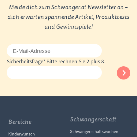
Melde dich zum Schwanger.at Newsletter an –
dich erwarten spannende Artikel, Produkttests
und Gewinnspiele!
E-
Mail-
Pflichtfeld
Sicherheitsfrage
*
Bitte rechnen Sie 2 plus 8.
Adresse
Schwangerschaft
Bereiche
Navigation überspringe
Schwangerschaftswochen
Navigation überspringen
Kinderwunsch