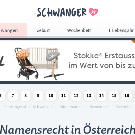
Navigation überspringe
hwanger!
Geburt
Wochenbett
1. Lebensjahr
Navigation
überspringen
6
7
8
9
10
11
12
13
14
15
16
woche
chaftswoche
angerschaftswoche
Schwangerschaftswoche
Schwangerschaftswoche
Schwangerschaftswoche
Schwangerschaftswoche
Schwangerschaftswoche
Schwangerschaftswoche
Schwangerschaftswoche
Schwangerschaftswoc
Schwangerschaf
Schwange
Sc
Schwanger.at
Schwanger!
Kindernamen
Namensrecht in Österreich
Namensrecht in Österreic